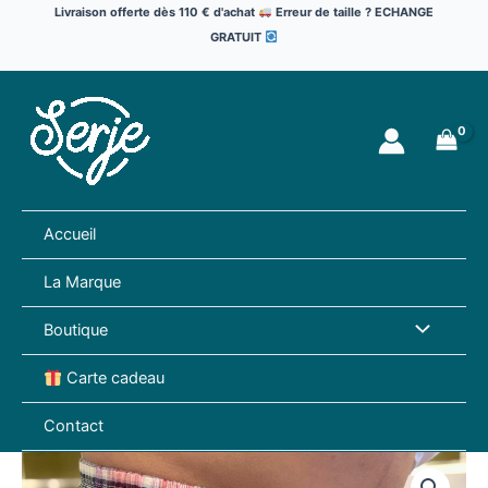
Aller
Livraison offerte dès 110 € d'achat
Erreur de taille ? ECHANGE
au
GRATUIT
contenu
Accueil
La Marque
Permutate
Boutique
de
Carte cadeau
Menu
Contact
quantité