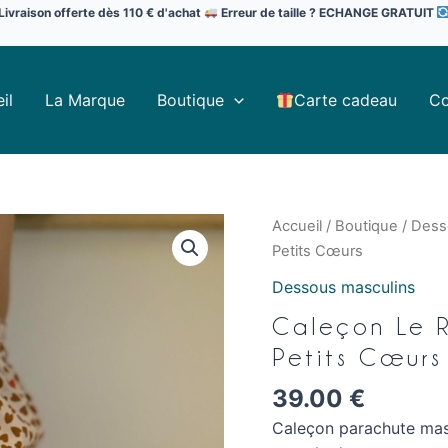
Livraison offerte dès 110 € d'achat
Erreur de taille ? ECHANGE GRATUIT
il
La Marque
Boutique
Carte cadeau
Co
quantité
Accueil
/
Boutique
/
Dess
de
Petits Cœurs
Caleçon
Dessous masculins
Le
Caleçon Le R
Réjis
Dépareillé
Petits Cœurs
Rouge
39.00
€
&
Petits
Caleçon parachute masc