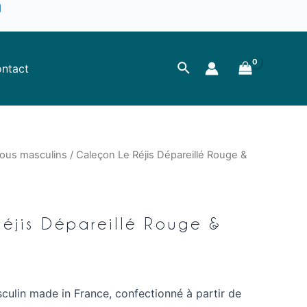
Rechercher
ntact
ous masculins
/ Caleçon Le Réjis Dépareillé Rouge &
éjis Dépareillé Rouge &
ulin made in France, confectionné à partir de