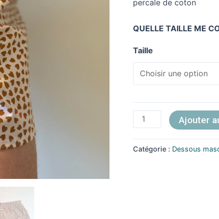
Cœurs
percale de coton
QUELLE TAILLE ME 
Taille
Ajouter a
Catégorie :
Dessous masc