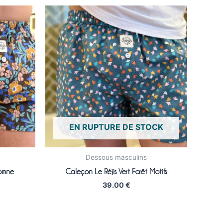
EN RUPTURE DE STOCK
Dessous masculins
tomne
Caleçon Le Réjis Vert Forêt Motifs
39.00
€