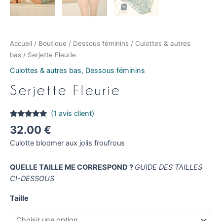
Accueil
/
Boutique
/
Dessous féminins
/
Culottes & autres
bas
/ Serjette Fleurie
Culottes & autres bas
,
Dessous féminins
Serjette Fleurie
(
1
avis client)
Noté
1
5.00
32.00
€
sur 5
basé sur
Culotte bloomer aux jolis froufrous
notation
client
QUELLE TAILLE ME CORRESPOND ?
GUIDE DES TAILLES
CI-DESSOUS
Taille