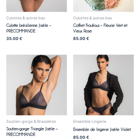
Culottes & autres bas
Culottes & autres bas
Culotte brésilienne Jisèle –
Coffret Froufrous – Fleurie Vert et
PRECOMMANDE
Vieux Rose
35.00
€
85.00
€
Soutien-gorge & Brassières
Ensemble Lingerie
Soutien-gorge Triangle Jisèle –
Ensemble de lingerie Jisèle Violet
PRECOMMANDE
85.00
€