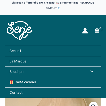
Aller
Livraison offerte dès 110 € d'achat
Erreur de taille ? ECHANGE
au
GRATUIT
contenu
Accueil
La Marque
Permutate
Boutique
de
Carte cadeau
Menu
Contact
quantité